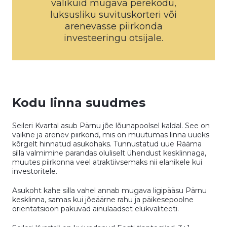
valikuid mugava perekodu,
luksusliku suvituskorteri või
arenevasse piirkonda
investeeringu otsijale.
Kodu linna suudmes
Seileri Kvartal asub Pärnu jõe lõunapoolsel kaldal. See on
vaikne ja arenev piirkond, mis on muutumas linna uueks
kõrgelt hinnatud asukohaks. Tunnustatud uue Rääma
silla valmimine parandas oluliselt ühendust kesklinnaga,
muutes piirkonna veel atraktiivsemaks nii elanikele kui
investoritele.
Asukoht kahe silla vahel annab mugava ligipääsu Pärnu
kesklinna, samas kui jõeäärne rahu ja päikesepoolne
orientatsioon pakuvad ainulaadset elukvaliteeti.