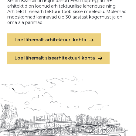
Seileri Kvartali on kujundanud Eesti tipptegijad. 3+1
arhitektid on loonud arhitektuurilise lahenduse ning
Arhitekt11 sisearhitektuur toob sisse meeleolu. Mõlemad
meeskonnad kannavad üle 30-aastast kogemust ja on
oma ala parimad.
Loe lähemalt arhitektuuri kohta
Loe lähemalt sisearhitektuuri kohta