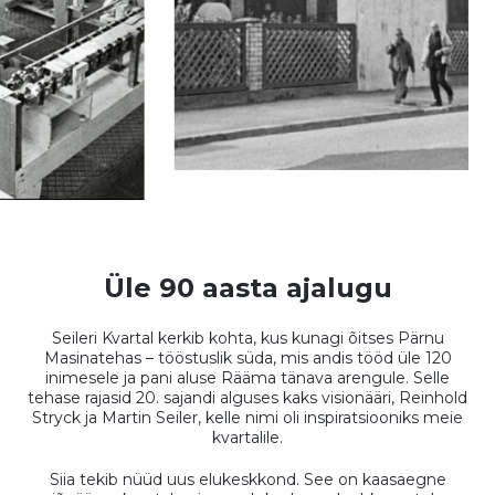
Üle 90 aasta ajalugu
Seileri Kvartal kerkib kohta, kus kunagi õitses Pärnu
Masinatehas – tööstuslik süda, mis andis tööd üle 120
inimesele ja pani aluse Rääma tänava arengule. Selle
tehase rajasid 20. sajandi alguses kaks visionääri, Reinhold
Stryck ja Martin Seiler, kelle nimi oli inspiratsiooniks meie
kvartalile.
Siia tekib nüüd uus elukeskkond. See on kaasaegne