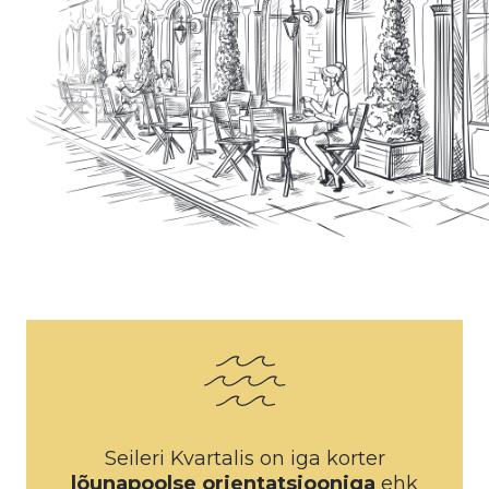
Seileri Kvartalis on iga korter
lõunapoolse orientatsiooniga
ehk